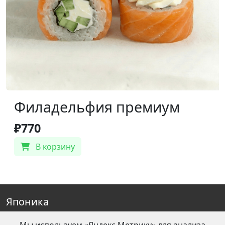
Филадельфия премиум
₽770
В корзину
Японика
Реквизиты