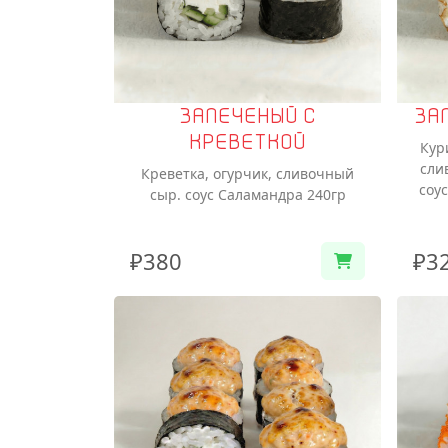
ЗАПЕЧЕНЫЙ С
ЗА
КРЕВЕТКОЙ
Кур
сли
Креветка, огурчик, сливочный
соу
сыр. соус Саламандра 240гр
₽380
₽3