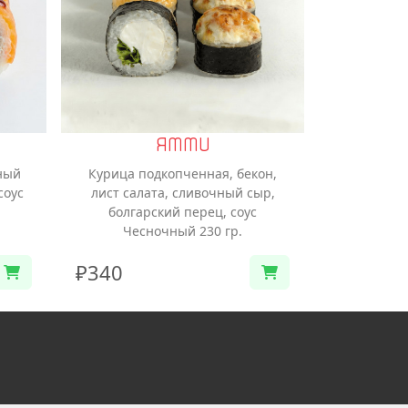
ЯММИ
ный
Курица подкопченная, бекон,
соус
лист салата, сливочный сыр,
болгарский перец, соус
Чесночный 230 гр.
₽340