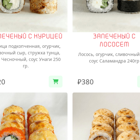
ПЕЧЕНЫЙ С КУРИЦЕЙ
ЗАПЕЧЕНЫЙ С
ЛОСОСЕМ
ица подкопченная, огурчик,
вочный сыр, стружка тунца,
Лосось, огурчик, сливочный
с Чесночный, соус Унаги 250
соус Саламандра 240гр
гр.
20
₽380