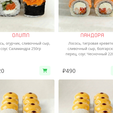
ОЛИМП
ПАНДОРА
сь, огурчик, сливочный сыр,
Лосось, тигровая креветк
соус Саламандра 250гр
сливочный сыр, болгарск
перец, соус Чесночный 22
20
₽490