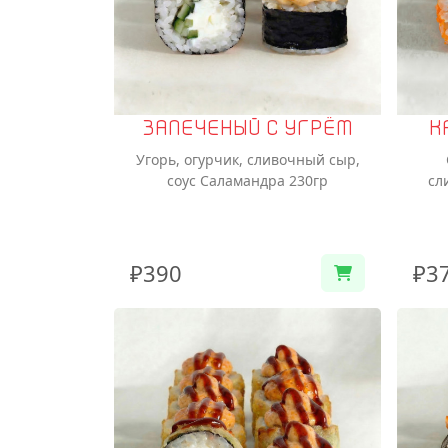
ЗАПЕЧЕНЫЙ С УГРЁМ
К
Угорь, огурчик, сливочный сыр,
соус Саламандра 230гр
сл
₽390
₽3