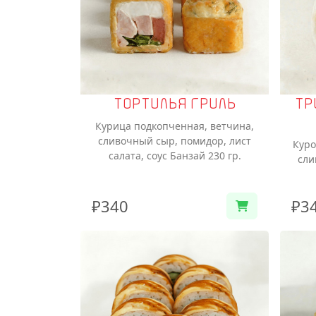
ТОРТИЛЬЯ ГРИЛЬ
ТР
Курица подкопченная, ветчина,
сливочный сыр, помидор, лист
Куро
салата, соус Банзай 230 гр.
сли
₽340
₽3