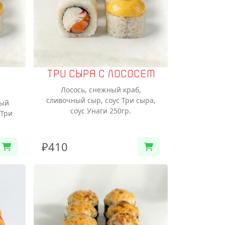
ТРИ СЫРА С ЛОСОСЕМ
Лосось, снежный краб,
сливочный сыр, соус Три сыра,
ный
соус Унаги 250гр.
 Три
₽410