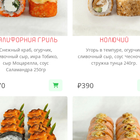
АЛИФОРНИЯ ГРИЛЬ
КОЛЮЧИЙ
Снежный краб, огурчик,
Угорь в темпуре, огурчи
ивочный сыр, икра Тобико,
сливочный сыр, соус Чесно
сыр Моцарелла, соус
стружка тунца 240гр.
Саламандра 250гр
70
₽390