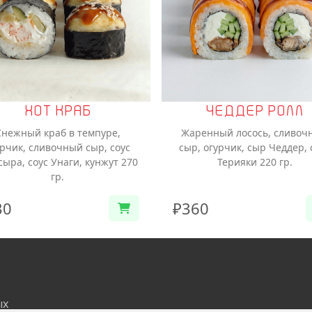
ХОТ КРАБ
ЧЕДДЕР РОЛЛ
Снежный краб в темпуре,
Жаренный лосось, сливоч
урчик, сливочный сыр, соус
сыр, огурчик, сыр Чеддер, 
сыра, соус Унаги, кунжут 270
Терияки 220 гр.
гр.
30
₽360
ых