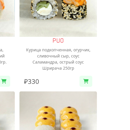
РИО
а,
Курица подкопченная, огурчик,
ий
сливочный сыр, соус
0гр.
Саламандра, острый соус
Шрирача 250гр
₽330