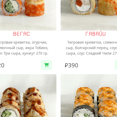
ВЕГАС
ГАВАЙИ
гровая креветка, огурчик,
Тигровая креветка, сливо
ивочный сыр, икра Тобико,
сыр, болгарский перец, соу
ус Три сыра, кунжут 270 гр.
сыра, соус Сладкий Чили 27
20
₽390