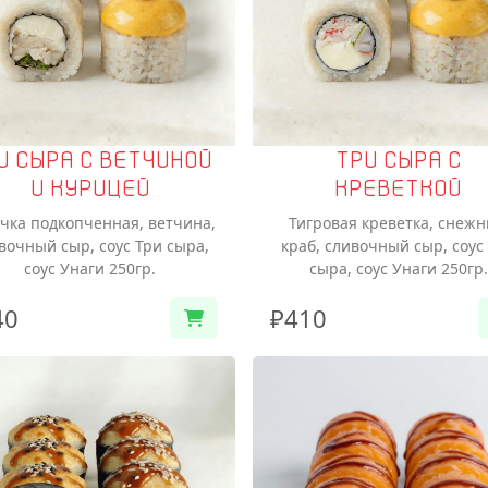
И СЫРА С ВЕТЧИНОЙ
ТРИ СЫРА С
И КУРИЦЕЙ
КРЕВЕТКОЙ
чка подкопченная, ветчина,
Тигровая креветка, снеж
вочный сыр, соус Три сыра,
краб, сливочный сыр, соус
соус Унаги 250гр.
сыра, соус Унаги 250гр.
40
₽410