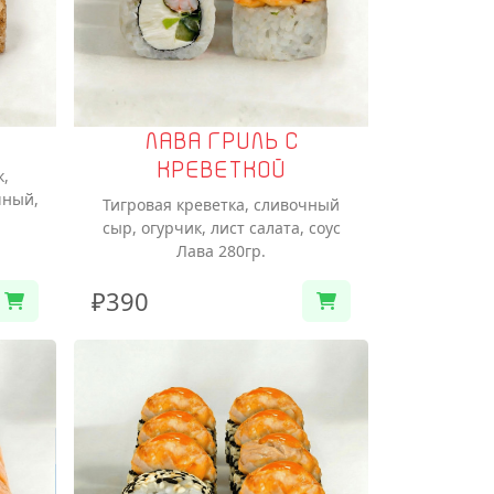
ЛАВА ГРИЛЬ С
КРЕВЕТКОЙ
к,
чный,
Тигровая креветка, сливочный
сыр, огурчик, лист салата, соус
Лава 280гр.
₽390