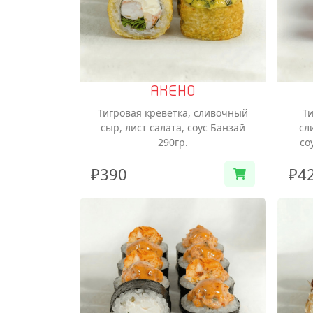
АКЕНО
Тигровая креветка, сливочный
Ти
сыр, лист салата, соус Банзай
сл
290гр.
со
₽390
₽4