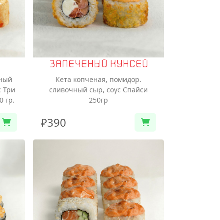
ЗАПЕЧЕНЫЙ КУНСЕЙ
чный
Кета копченая, помидор.
с Три
сливочный сыр, соус Спайси
0 гр.
250гр
₽390