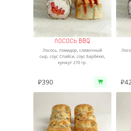
ЛОСОСЬ BBQ
Лосось, помидор, сливочный
Лосо
сыр, соус Спайси, соус Барбекю,
кунжут 270 гр.
₽390
₽4