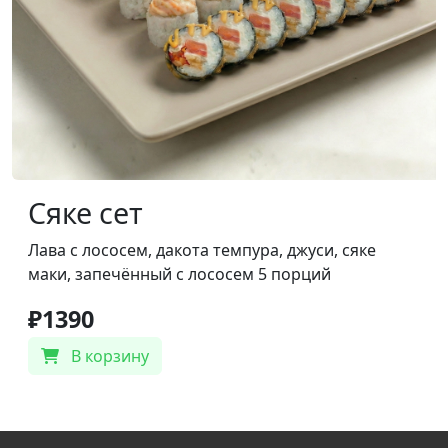
Сяке сет
Лава с лососем, дакота темпура, джуси, сяке
маки, запечённый с лососем 5 порций
₽1390
В корзину